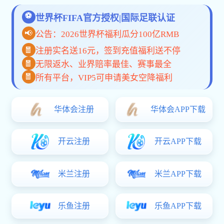
作流畅度。
以信任构建口碑
所有服务均基于合规化机制运营，平台数据透明、交
易流程规范，长期致力于构建高可信度生态系统，持
续服务全球数百万用户，树立良好品牌形象。
多语言，多区域
支持多语种界面与主流货币结算方式，星空体育 已服