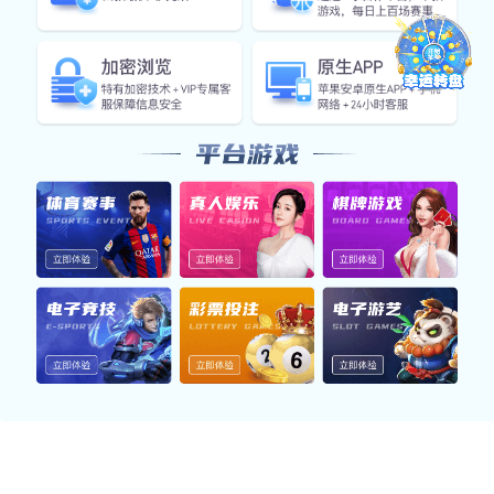
用户真实使用旅程
从注册到日常使用，流程清晰、体验顺畅