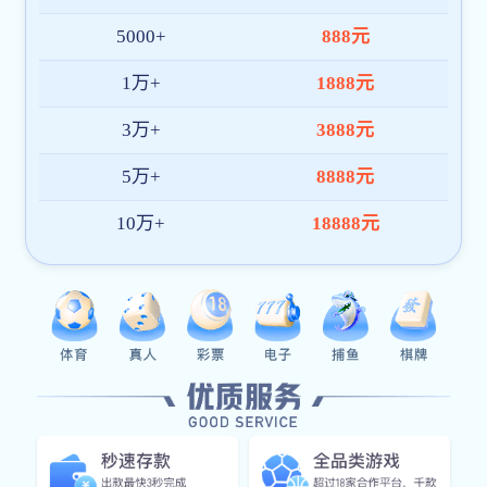
用户评分
4.9 / 5.0
200 万+ 次下载
星空体育 App · 更快更稳更懂你
为热衷体育赛事的用户设计，支持实时数据刷新、赛况追
踪与多端同步体验。
完美适配 iOS / Android，界面简洁流畅，轻松满足专业
观赛与数据分析需求。
iOS
Android
网页版
立即下载 App
网页版入口