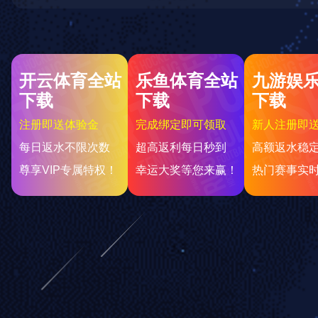
支持账号跨终端同步，收藏与浏览记录实时共
推荐系统升级，提升内容匹配精准度。
新增教学板块，提供星空体育(中国)官方网站-ST
v6.2.0
发布于 2025年8月10日
界面优化与核心功能更新：
新增热门内容排行，助你快速关注重点赛事。
账户系统增加等级机制，成长路径更清晰。
夜间模式配色优化，浏览更舒适。