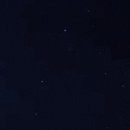
-
后台实时记录操作轨迹，支持安全回
立多地备
溯与违规识别。
老周
四川 · 数据控
台完
赛事分析做得还挺细，想看冷门队
换都
伍的数据这里也有，信息量够，更
新也快。