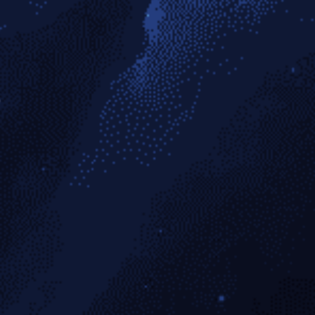
多维安全矩阵
台，每一次数据传输与交互都受到分层安全机制保护，确保用户
隐私隔离机制
数据分层备份