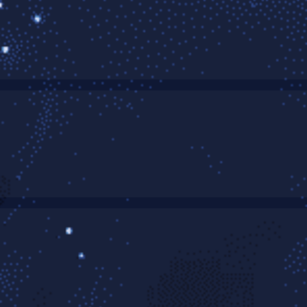
星空体育 App · 历史更新记录
查看各版本新增与优化内容，持续完善使用体验