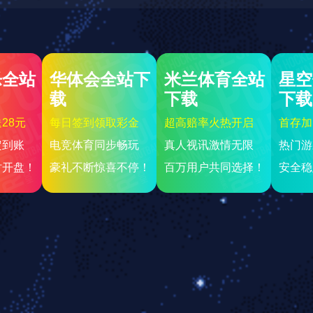
享。
ARSPORTS视频与图文指引。