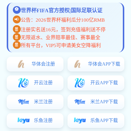
首页
/
体育热点
/ 正文