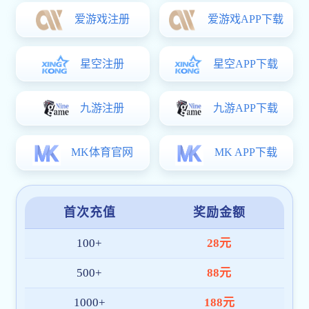
2026-06-30 00:49
37 次阅读
上海北京G1对决大名单揭晓张镇麟王哲林
出战周琦赵睿曾凡博强势来袭
在即将到来的上海与北京的G1对决中，双方球队的大
名单已经揭晓，引起了广大球迷的热切关注。这场比
赛不仅是两队实力的较量，更是众多明星球员的巅峰
对决。张镇麟和王哲林将作为主力出战，而周琦、赵
睿和曾凡博等人也将强势来袭，为观众带来一场精彩
绝伦的篮球盛宴。本文将从大名单分析、关键球员表
现、历史交锋记录及比赛前景预测四个方面，详细探