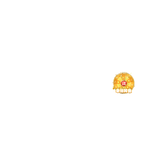
接下来是王哲林，他一直以来都是上海队内线的重要
支柱。凭借着身高和力量上的优势，王哲林能够在篮
下形成有效威慑。不仅如此，他还具备一定的投射能
力，可以拉开空间，因此他的发挥将直接影响到上海
队的进攻效率。同样，北京队不可忽视的是周琦，他
作为国家队成员，无论是在防守端还是进攻端都有着
极高的话语权。周琦能否限制住王哲林，将是比赛的
一大看点。
此外，我们不得不提到赵睿与曾凡博。他们俩人在外
线投射方面有着极佳的数据，使得北京队可以通过快
速转换与三分投射来打乱对方节奏。这两名年轻后卫
如何利用快节奏强化自身球队风格，将会成为他们赢
取胜利的重要筹码。